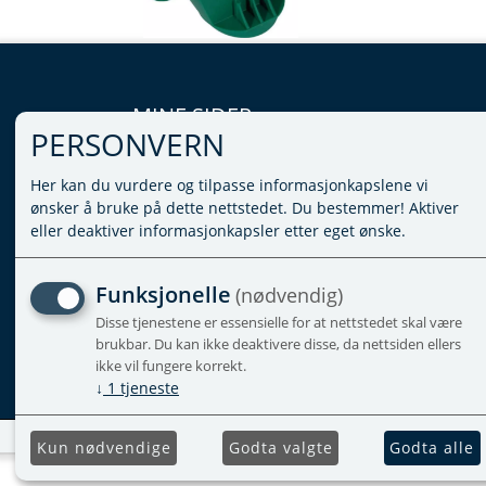
MINE SIDER
PERSONVERN
LOGG INN
Her kan du vurdere og tilpasse informasjonkapslene vi
VILKÅR
ønsker å bruke på dette nettstedet. Du bestemmer! Aktiver
PERSONVERNERKLÆRING
eller deaktiver informasjonkapsler etter eget ønske.
ADMINISTRER COOKIES
Funksjonelle
(nødvendig)
Disse tjenestene er essensielle for at nettstedet skal være
brukbar. Du kan ikke deaktivere disse, da nettsiden ellers
ikke vil fungere korrekt.
↓
1
tjeneste
Kun nødvendige
Godta valgte
Godta alle