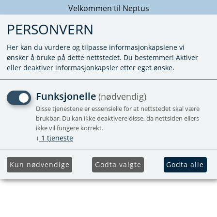
Velkommen til Neptus
PERSONVERN
Her kan du vurdere og tilpasse informasjonkapslene vi
ønsker å bruke på dette nettstedet. Du bestemmer! Aktiver
eller deaktiver informasjonkapsler etter eget ønske.
TREKK AIRCONDITION
Funksjonelle
(nødvendig)
TRUMA AVENTA-
Disse tjenestene er essensielle for at nettstedet skal være
brukbar. Du kan ikke deaktivere disse, da nettsiden ellers
COMFORT / ECO
ikke vil fungere korrekt.
↓
1
tjeneste
HINDERMANN
Kun nødvendige
Godta valgte
Godta alle
Silkegrå