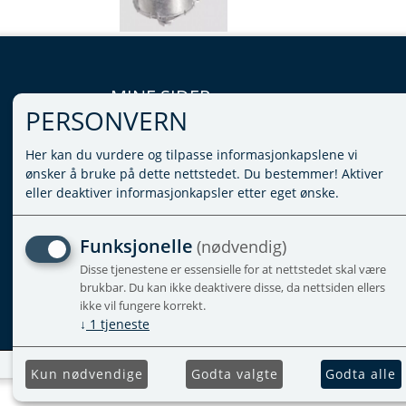
MINE SIDER
PERSONVERN
LOGG INN
Her kan du vurdere og tilpasse informasjonkapslene vi
VILKÅR
ønsker å bruke på dette nettstedet. Du bestemmer! Aktiver
PERSONVERNERKLÆRING
eller deaktiver informasjonkapsler etter eget ønske.
ADMINISTRER COOKIES
Funksjonelle
(nødvendig)
Disse tjenestene er essensielle for at nettstedet skal være
brukbar. Du kan ikke deaktivere disse, da nettsiden ellers
ikke vil fungere korrekt.
↓
1
tjeneste
Kun nødvendige
Godta valgte
Godta alle