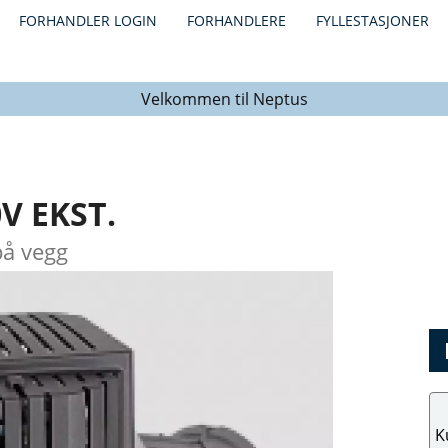
FORHANDLER LOGIN
FORHANDLERE
FYLLESTASJONER
Velkommen til Neptus
V EKST.
på vegg
K