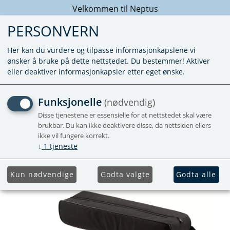
Velkommen til Neptus
PERSONVERN
Her kan du vurdere og tilpasse informasjonkapslene vi
ønsker å bruke på dette nettstedet. Du bestemmer! Aktiver
eller deaktiver informasjonkapsler etter eget ønske.
TRYKKTESTER TYPE 150
Funksjonelle
(nødvendig)
Disse tjenestene er essensielle for at nettstedet skal være
brukbar. Du kan ikke deaktivere disse, da nettsiden ellers
ikke vil fungere korrekt.
↓
1
tjeneste
Kun nødvendige
Godta valgte
Godta alle