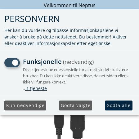
Velkommen til Neptus
PERSONVERN
Her kan du vurdere og tilpasse informasjonkapslene vi
ønsker å bruke på dette nettstedet. Du bestemmer! Aktiver
eller deaktiver informasjonkapsler etter eget ønske.
USB-KABEL 2 M. TYPE A
Funksjonelle
(nødvendig)
TIL MINI-USB TYPE B (7X3
Disse tjenestene er essensielle for at nettstedet skal være
brukbar. Du kan ikke deaktivere disse, da nettsiden ellers
MM)
ikke vil fungere korrekt.
↓
1
tjeneste
Kun nødvendige
Godta valgte
Godta alle