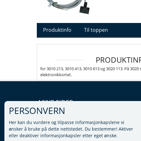
Produktinfo
Til toppen
PRODUKTIN
for 3010 213, 3010 413, 3010 613 og 3020 113. På 3020
elektronikkortet.
MINE SIDER
PERSONVERN
LOGG INN
Her kan du vurdere og tilpasse informasjonkapslene vi
VILKÅR
ønsker å bruke på dette nettstedet. Du bestemmer! Aktiver
PERSONVERNERKLÆRING
eller deaktiver informasjonkapsler etter eget ønske.
ADMINISTRER COOKIES