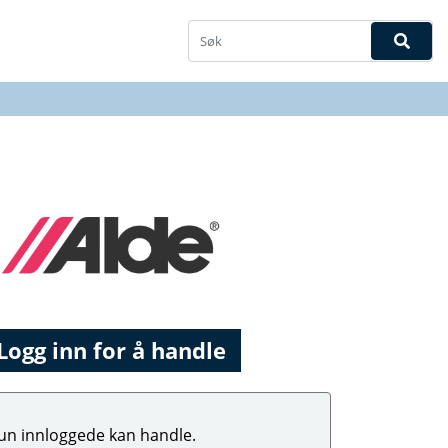
Logg inn for å handle
un innloggede kan handle.