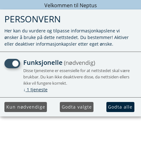
Velkommen til Neptus
PERSONVERN
Her kan du vurdere og tilpasse informasjonkapslene vi
ønsker å bruke på dette nettstedet. Du bestemmer! Aktiver
eller deaktiver informasjonkapsler etter eget ønske.
UTVENDIG VENTILASJON
Funksjonelle
(nødvendig)
SETT SC400
Disse tjenestene er essensielle for at nettstedet skal være
brukbar. Du kan ikke deaktivere disse, da nettsiden ellers
ikke vil fungere korrekt.
Vent hose, O-ring & Seal vent plate.
↓
1
tjeneste
Kun nødvendige
Godta valgte
Godta alle