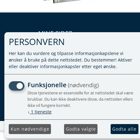
MINE SIDER
PERSONVERN
LOGG INN
Her kan du vurdere og tilpasse informasjonkapslene vi
VILKÅR
ønsker å bruke på dette nettstedet. Du bestemmer! Aktiver
PERSONVERNERKLÆRING
eller deaktiver informasjonkapsler etter eget ønske.
ADMINISTRER COOKIES
Funksjonelle
(nødvendig)
Disse tjenestene er essensielle for at nettstedet skal være
brukbar. Du kan ikke deaktivere disse, da nettsiden ellers
ikke vil fungere korrekt.
↓
1
tjeneste
Kun nødvendige
Godta valgte
Godta alle