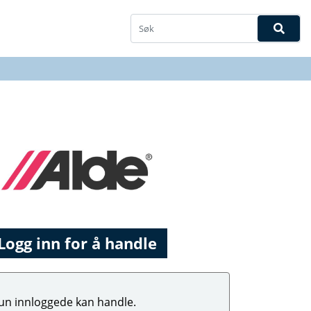
Logg inn for å handle
un innloggede kan handle.