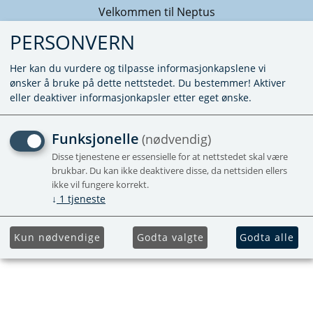
Velkommen til Neptus
PERSONVERN
Her kan du vurdere og tilpasse informasjonkapslene vi
ønsker å bruke på dette nettstedet. Du bestemmer! Aktiver
eller deaktiver informasjonkapsler etter eget ønske.
VANNTILKOBLING BLÅ -
Funksjonelle
(nødvendig)
JOHN GUEST -
Disse tjenestene er essensielle for at nettstedet skal være
brukbar. Du kan ikke deaktivere disse, da nettsiden ellers
HURTIGKOBLING MOT
ikke vil fungere korrekt.
↓
1
tjeneste
VARMER
Kun nødvendige
Godta valgte
Godta alle