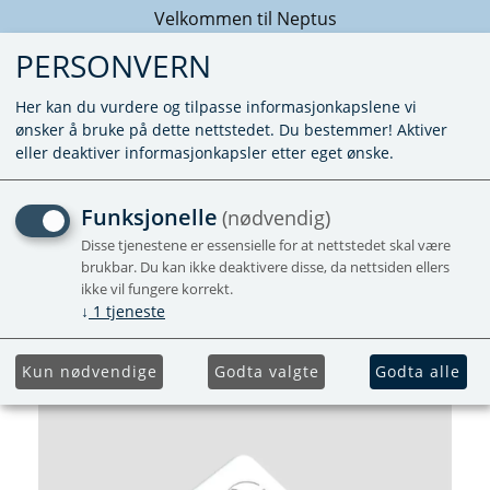
Velkommen til Neptus
PERSONVERN
Her kan du vurdere og tilpasse informasjonkapslene vi
ønsker å bruke på dette nettstedet. Du bestemmer! Aktiver
eller deaktiver informasjonkapsler etter eget ønske.
VANNTILKOBLING BLÅ
Funksjonelle
(nødvendig)
JOHN GUEST - MUTTER
Disse tjenestene er essensielle for at nettstedet skal være
brukbar. Du kan ikke deaktivere disse, da nettsiden ellers
MOT VARMER
ikke vil fungere korrekt.
↓
1
tjeneste
Kun nødvendige
Godta valgte
Godta alle