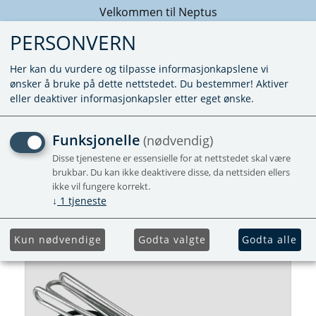
Velkommen til Neptus
PERSONVERN
Her kan du vurdere og tilpasse informasjonkapslene vi
ønsker å bruke på dette nettstedet. Du bestemmer! Aktiver
eller deaktiver informasjonkapsler etter eget ønske.
VARMEELEMENT 1300W
Funksjonelle
(nødvendig)
KOMPLETT TIL BOILER
Disse tjenestene er essensielle for at nettstedet skal være
brukbar. Du kan ikke deaktivere disse, da nettsiden ellers
ikke vil fungere korrekt.
↓
1
tjeneste
Kun nødvendige
Godta valgte
Godta alle