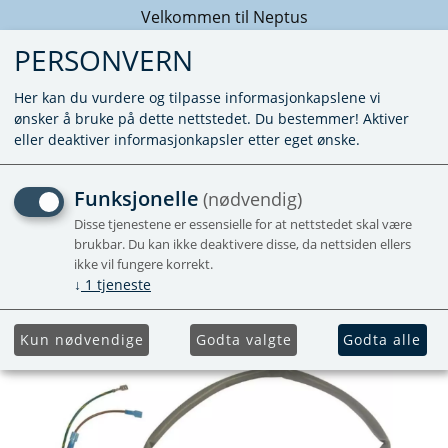
Velkommen til Neptus
PERSONVERN
Her kan du vurdere og tilpasse informasjonkapslene vi
ønsker å bruke på dette nettstedet. Du bestemmer! Aktiver
eller deaktiver informasjonkapsler etter eget ønske.
VARMEELEMENT 230VAC/200
Funksjonelle
(nødvendig)
Disse tjenestene er essensielle for at nettstedet skal være
Etter 17/1-2005
brukbar. Du kan ikke deaktivere disse, da nettsiden ellers
Forhåndsbestill
ikke vil fungere korrekt.
↓
1
tjeneste
Kun nødvendige
Godta valgte
Godta alle