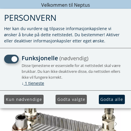
Velkommen til Neptus
PERSONVERN
Her kan du vurdere og tilpasse informasjonkapslene vi
ønsker å bruke på dette nettstedet. Du bestemmer! Aktiver
eller deaktiver informasjonkapsler etter eget ønske.
VARMEVEKSLER
Funksjonelle
(nødvendig)
Disse tjenestene er essensielle for at nettstedet skal være
brukbar. Du kan ikke deaktivere disse, da nettsiden ellers
ikke vil fungere korrekt.
↓
1
tjeneste
Kun nødvendige
Godta valgte
Godta alle