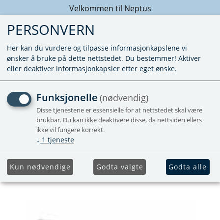
Velkommen til Neptus
PERSONVERN
Her kan du vurdere og tilpasse informasjonkapslene vi
ønsker å bruke på dette nettstedet. Du bestemmer! Aktiver
eller deaktiver informasjonkapsler etter eget ønske.
VENTIL KJØLESKAP
Funksjonelle
(nødvendig)
186X483 MM SORT
Disse tjenestene er essensielle for at nettstedet skal være
brukbar. Du kan ikke deaktivere disse, da nettsiden ellers
ikke vil fungere korrekt.
↓
1
tjeneste
Kun nødvendige
Godta valgte
Godta alle