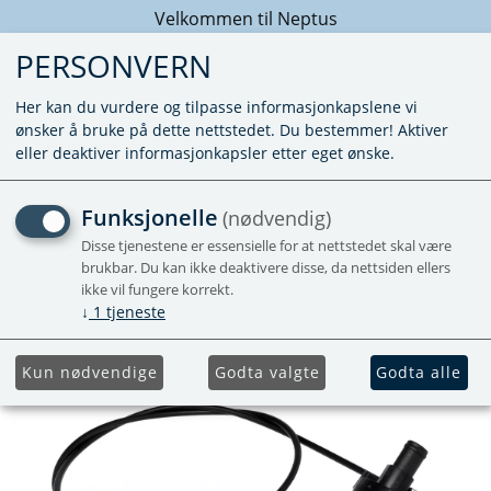
Velkommen til Neptus
PERSONVERN
Her kan du vurdere og tilpasse informasjonkapslene vi
ønsker å bruke på dette nettstedet. Du bestemmer! Aktiver
eller deaktiver informasjonkapsler etter eget ønske.
VENTIL MED WIRE
Funksjonelle
(nødvendig)
Disse tjenestene er essensielle for at nettstedet skal være
brukbar. Du kan ikke deaktivere disse, da nettsiden ellers
ikke vil fungere korrekt.
↓
1
tjeneste
Kun nødvendige
Godta valgte
Godta alle