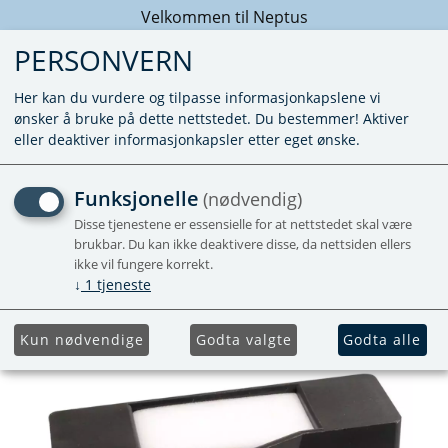
Velkommen til Neptus
PERSONVERN
Her kan du vurdere og tilpasse informasjonkapslene vi
ønsker å bruke på dette nettstedet. Du bestemmer! Aktiver
eller deaktiver informasjonkapsler etter eget ønske.
VENTIL FLYTEVENTIL SC 23
Funksjonelle
(nødvendig)
Disse tjenestene er essensielle for at nettstedet skal være
brukbar. Du kan ikke deaktivere disse, da nettsiden ellers
Forhåndsbestill
ikke vil fungere korrekt.
↓
1
tjeneste
Kun nødvendige
Godta valgte
Godta alle