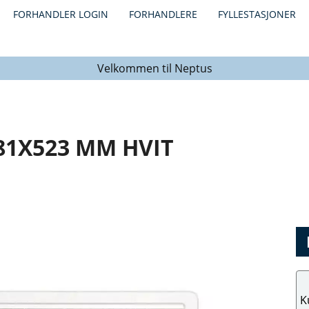
FORHANDLER LOGIN
FORHANDLERE
FYLLESTASJONER
Velkommen til Neptus
81X523 MM HVIT
K