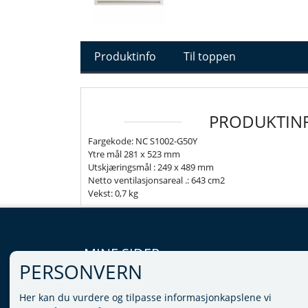
Produktinfo
Til toppen
PRODUKTIN
Fargekode: NC S1002-G50Y
Ytre mål 281 x 523 mm
Utskjæringsmål : 249 x 489 mm
Netto ventilasjonsareal .: 643 cm2
Vekst: 0,7 kg
MINE SIDER
PERSONVERN
LOGG INN
Her kan du vurdere og tilpasse informasjonkapslene vi
VILKÅR