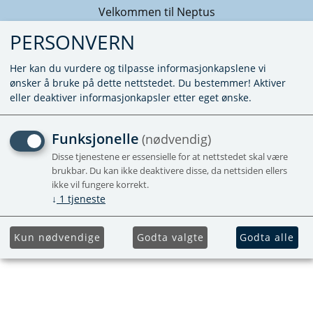
Velkommen til Neptus
PERSONVERN
Her kan du vurdere og tilpasse informasjonkapslene vi
ønsker å bruke på dette nettstedet. Du bestemmer! Aktiver
eller deaktiver informasjonkapsler etter eget ønske.
KUNNE IKKE FINNE PRODUKTET
Funksjonelle
(nødvendig)
Forside
Disse tjenestene er essensielle for at nettstedet skal være
brukbar. Du kan ikke deaktivere disse, da nettsiden ellers
ikke vil fungere korrekt.
↓
1
tjeneste
Kun nødvendige
Godta valgte
Godta alle