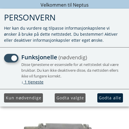
Velkommen til Neptus
PERSONVERN
Her kan du vurdere og tilpasse informasjonkapslene vi
ønsker å bruke på dette nettstedet. Du bestemmer! Aktiver
eller deaktiver informasjonkapsler etter eget ønske.
VIFTEMOTOR E2400 12V
Funksjonelle
(nødvendig)
Disse tjenestene er essensielle for at nettstedet skal være
Viftemotor for Trumatic E2400 12V fra
brukbar. Du kan ikke deaktivere disse, da nettsiden ellers
1994-
ikke vil fungere korrekt.
↓
1
tjeneste
Kun nødvendige
Godta valgte
Godta alle