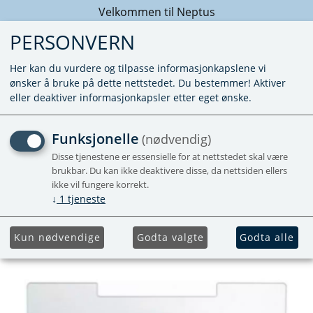
Velkommen til Neptus
PERSONVERN
Her kan du vurdere og tilpasse informasjonkapslene vi
ønsker å bruke på dette nettstedet. Du bestemmer! Aktiver
eller deaktiver informasjonkapsler etter eget ønske.
VINTERDEKSEL SR
Funksjonelle
(nødvendig)
HVIT 480X230MM
Disse tjenestene er essensielle for at nettstedet skal være
brukbar. Du kan ikke deaktivere disse, da nettsiden ellers
ikke vil fungere korrekt.
↓
1
tjeneste
Kun nødvendige
Godta valgte
Godta alle