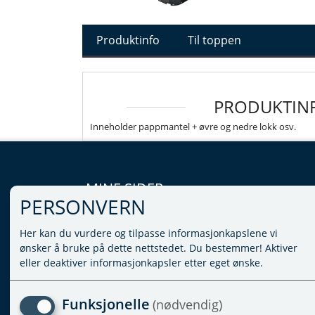
Produktinfo
Til toppen
PRODUKTIN
Inneholder pappmantel + øvre og nedre lokk osv.
MINE SIDER
PERSONVERN
LOGG INN
Her kan du vurdere og tilpasse informasjonkapslene vi
VILKÅR
ønsker å bruke på dette nettstedet. Du bestemmer! Aktiver
PERSONVERNERKLÆRING
eller deaktiver informasjonkapsler etter eget ønske.
ADMINISTRER COOKIES
Funksjonelle
(nødvendig)