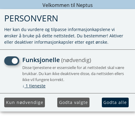
Velkommen til Neptus
PERSONVERN
Her kan du vurdere og tilpasse informasjonkapslene vi
ønsker å bruke på dette nettstedet. Du bestemmer! Aktiver
eller deaktiver informasjonkapsler etter eget ønske.
BATTERIBACKUP KABEL
Funksjonelle
(nødvendig)
FOR KABE - UTGÅR
Disse tjenestene er essensielle for at nettstedet skal være
brukbar. Du kan ikke deaktivere disse, da nettsiden ellers
ikke vil fungere korrekt.
Utgående
↓
1
tjeneste
Kun nødvendige
Godta valgte
Godta alle