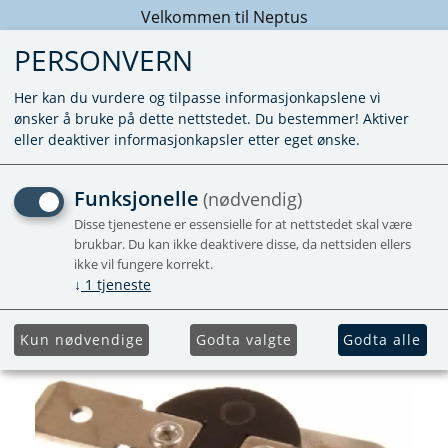
Velkommen til Neptus
PERSONVERN
Her kan du vurdere og tilpasse informasjonkapslene vi
ønsker å bruke på dette nettstedet. Du bestemmer! Aktiver
eller deaktiver informasjonkapsler etter eget ønske.
OVEROPPH. TERMOSTAT
Funksjonelle
(nødvendig)
UH FOR S55T
Disse tjenestene er essensielle for at nettstedet skal være
brukbar. Du kan ikke deaktivere disse, da nettsiden ellers
ikke vil fungere korrekt.
↓
1
tjeneste
Kun nødvendige
Godta valgte
Godta alle