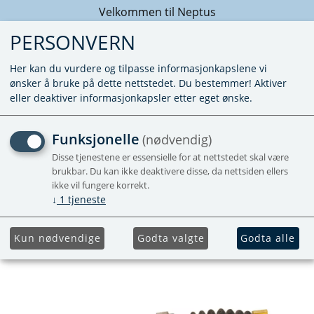
Velkommen til Neptus
PERSONVERN
Her kan du vurdere og tilpasse informasjonkapslene vi
ønsker å bruke på dette nettstedet. Du bestemmer! Aktiver
eller deaktiver informasjonkapsler etter eget ønske.
PÅFØRINGSMOTOR
Funksjonelle
(nødvendig)
SPINDEL XT
Disse tjenestene er essensielle for at nettstedet skal være
brukbar. Du kan ikke deaktivere disse, da nettsiden ellers
ikke vil fungere korrekt.
↓
1
tjeneste
Kun nødvendige
Godta valgte
Godta alle