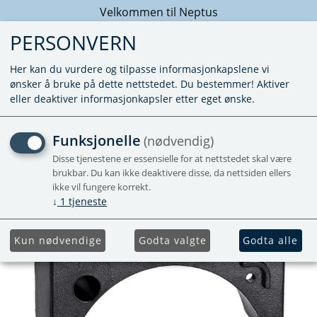
Velkommen til Neptus
PERSONVERN
Her kan du vurdere og tilpasse informasjonkapslene vi
ønsker å bruke på dette nettstedet. Du bestemmer! Aktiver
eller deaktiver informasjonkapsler etter eget ønske.
RAMME UTBYGGING
Funksjonelle
(nødvendig)
MANØVERPANEL SORT
Disse tjenestene er essensielle for at nettstedet skal være
brukbar. Du kan ikke deaktivere disse, da nettsiden ellers
ikke vil fungere korrekt.
↓
1
tjeneste
Kun nødvendige
Godta valgte
Godta alle