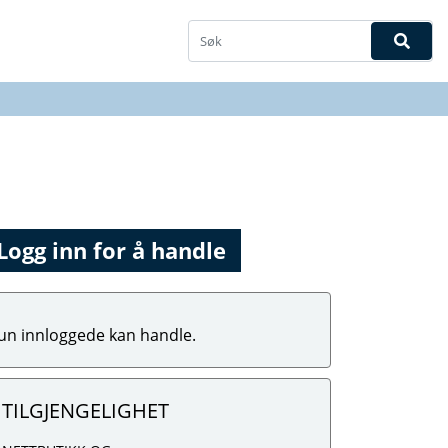
Logg inn for å handle
un innloggede kan handle.
TILGJENGELIGHET