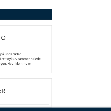
FO
t på undersiden
 i ett stykke, sammenrullede
ngen. Hver klemme er
ER