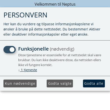
Velkommen til Neptus
PERSONVERN
Her kan du vurdere og tilpasse informasjonkapslene vi
ønsker å bruke på dette nettstedet. Du bestemmer! Aktiver
eller deaktiver informasjonkapsler etter eget ønske.
SR SHELF SMALL 340X182 N
Funksjonelle
(nødvendig)
SERIEN
Disse tjenestene er essensielle for at nettstedet skal være
brukbar. Du kan ikke deaktivere disse, da nettsiden ellers
ikke vil fungere korrekt.
↓
1
tjeneste
Kun nødvendige
Godta valgte
Godta alle