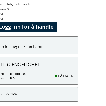
sser følgende modeller
uma S
04
04
Logg inn for å handle
un innloggede kan handle.
TILGJENGELIGHET
NETTBUTIKK OG
PÅ LAGER
VAREHUS
Id: 30403-02