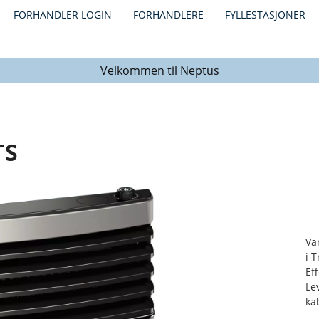
FORHANDLER LOGIN
FORHANDLERE
FYLLESTASJONER
Velkommen til Neptus
TS
Va
i 
Ef
Le
ka