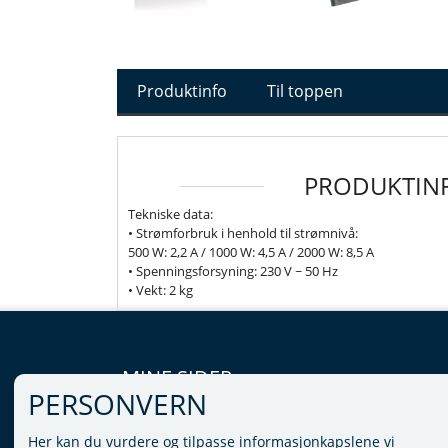
Produktinfo
Til toppen
PRODUKTIN
Tekniske data:
• Strømforbruk i henhold til strømnivå:
500 W: 2,2 A / 1000 W: 4,5 A / 2000 W: 8,5 A
• Spenningsforsyning: 230 V ~ 50 Hz
• Vekt: 2 kg
MINE SIDER
PERSONVERN
LOGG INN
Her kan du vurdere og tilpasse informasjonkapslene vi
VILKÅR