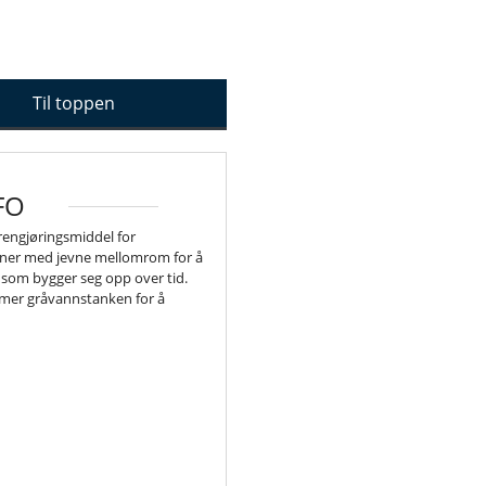
Til toppen
FO
 rengjøringsmiddel for
aner med jevne mellomrom for å
n som bygger seg opp over tid.
mer gråvannstanken for å