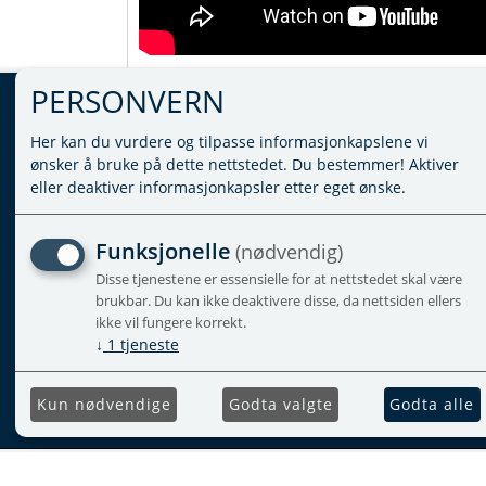
PERSONVERN
MINE SIDER
Her kan du vurdere og tilpasse informasjonkapslene vi
ønsker å bruke på dette nettstedet. Du bestemmer! Aktiver
eller deaktiver informasjonkapsler etter eget ønske.
LOGG INN
VILKÅR
PERSONVERNERKLÆRING
Funksjonelle
(nødvendig)
ADMINISTRER COOKIES
Disse tjenestene er essensielle for at nettstedet skal være
brukbar. Du kan ikke deaktivere disse, da nettsiden ellers
ikke vil fungere korrekt.
↓
1
tjeneste
Kun nødvendige
Godta valgte
Godta alle