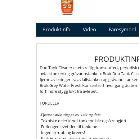
Produktinfo
Video
Faresymbol
PRODUKTIN
Duo Tank Cleaner er et kraftig, konsentrert, periodisk
avfallstanken og gråvannstanken. Bruk Duo Tank Cle
fjerne avleiringer fra avfallstanken og gråvannstanke
Bruk Grey Water Fresh Konsentrert hver gang du tøm
forhindre stygg lukt fra avløpet.
FORDELER
-Fjerner avleiringer av kalk og fett
-Tekniske deler inne i tankene blir også rengjort
-Forlenger levetiden til tankene
-Ingen skrubbing kreves!
-Kraftig, nesten uanstrengt rengjøring