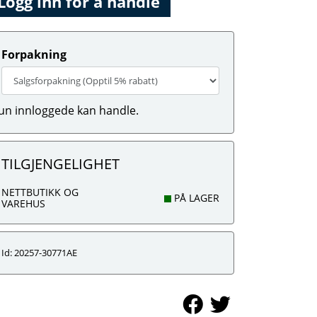
Logg inn for å handle
Forpakning
un innloggede kan handle.
TILGJENGELIGHET
NETTBUTIKK OG
PÅ LAGER
VAREHUS
Id: 20257-30771AE