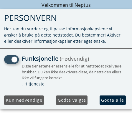
Velkommen til Neptus
PERSONVERN
Her kan du vurdere og tilpasse informasjonkapslene vi
ønsker å bruke på dette nettstedet. Du bestemmer! Aktiver
eller deaktiver informasjonkapsler etter eget ønske.
PAKNING TIL ALDE
Funksjonelle
(nødvendig)
VIFTEMOTOR
Disse tjenestene er essensielle for at nettstedet skal være
brukbar. Du kan ikke deaktivere disse, da nettsiden ellers
ikke vil fungere korrekt.
↓
1
tjeneste
Kun nødvendige
Godta valgte
Godta alle