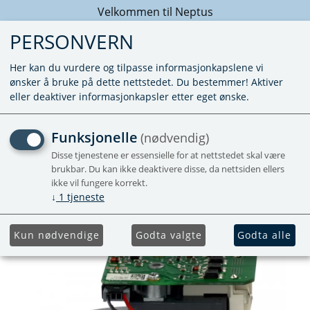
Velkommen til Neptus
PERSONVERN
Her kan du vurdere og tilpasse informasjonkapslene vi
ønsker å bruke på dette nettstedet. Du bestemmer! Aktiver
eller deaktiver informasjonkapsler etter eget ønske.
VIFTEMOTOR - 3000, 3010,
Funksjonelle
(nødvendig)
3020 OG 3030
Disse tjenestene er essensielle for at nettstedet skal være
brukbar. Du kan ikke deaktivere disse, da nettsiden ellers
ikke vil fungere korrekt.
Erstatter nr. 3000409
↓
1
tjeneste
Kun nødvendige
Godta valgte
Godta alle