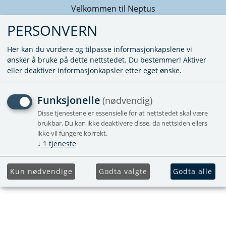
Velkommen til Neptus
PERSONVERN
Her kan du vurdere og tilpasse informasjonkapslene vi
ønsker å bruke på dette nettstedet. Du bestemmer! Aktiver
eller deaktiver informasjonkapsler etter eget ønske.
TENNELEKTRODE S55T -
Funksjonelle
(nødvendig)
UTGÅR
Disse tjenestene er essensielle for at nettstedet skal være
brukbar. Du kan ikke deaktivere disse, da nettsiden ellers
ikke vil fungere korrekt.
↓
1
tjeneste
Kun nødvendige
Godta valgte
Godta alle