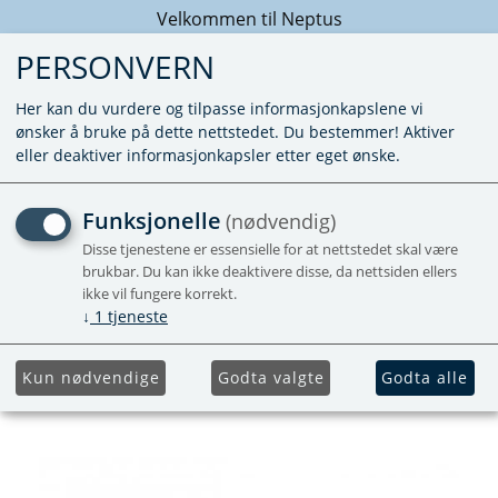
Velkommen til Neptus
PERSONVERN
Her kan du vurdere og tilpasse informasjonkapslene vi
ønsker å bruke på dette nettstedet. Du bestemmer! Aktiver
eller deaktiver informasjonkapsler etter eget ønske.
VANNTILKOBLING RØD
Funksjonelle
(nødvendig)
M/LUFTING - SLANGE -
Disse tjenestene er essensielle for at nettstedet skal være
brukbar. Du kan ikke deaktivere disse, da nettsiden ellers
MUTTER MOT VARMER
ikke vil fungere korrekt.
↓
1
tjeneste
34150-01
Kun nødvendige
Godta valgte
Godta alle